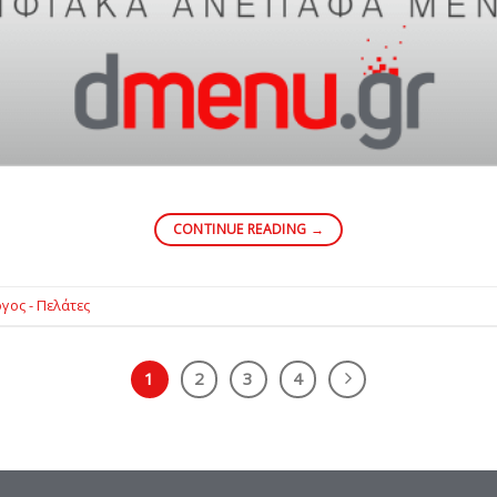
CONTINUE READING
→
γος - Πελάτες
1
2
3
4