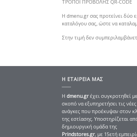
ΤΡΟΠΟΙ ΠΡΟΒΟΛΗΣ QR-CODE
Η dmenu.gr σας προτείνει δύο 
καταλόγου σας, ώστε να καταλα
Στην τιμή δεν συμπεριλαμβάνετ
Η ΕΤΑΙΡΕΙΑ ΜΑΣ
Η
dmenu.gr
έχει συγκροτηθεί μ
σκοπό να εξυπηρετήσει τις νέες
ανάγκες που προέκυψαν στον κ
της εστίασης. Υποστηρίζεται απ
δημιουργική ομάδα της
Prindstores.gr
, με 15ετή εμπειρί