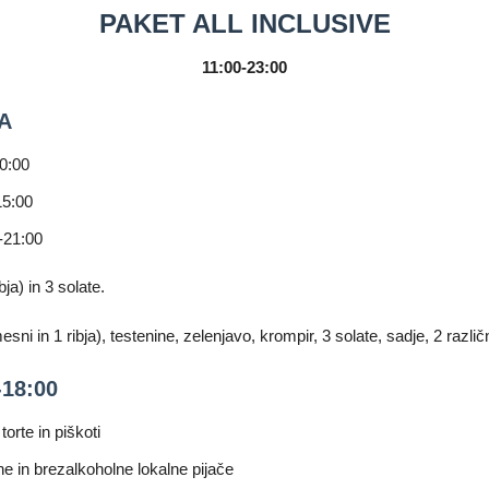
PAKET ALL INCLUSIVE
11:00-23:00
A
0:00
15:00
-21:00
bja) in 3 solate.
sni in 1 ribja), testenine, zelenjavo, krompir, 3 solate, sadje, 2 različn
18:00
torte in piškoti
ne in brezalkoholne lokalne pijače