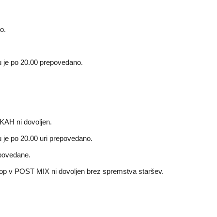
.
o.
u je po 20.00 prepovedano.
AH ni dovoljen.
 je po 20.00 uri prepovedano.
povedane.
top v POST MIX ni dovoljen brez spremstva staršev.