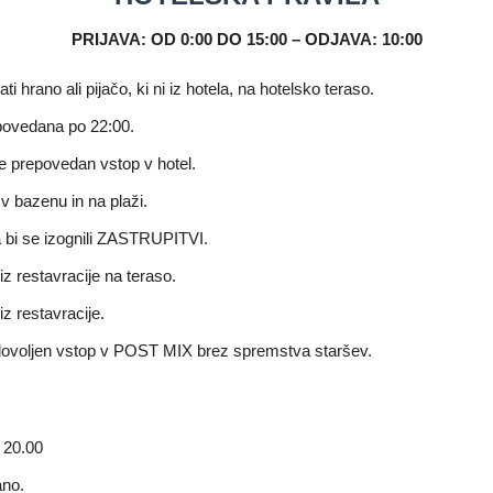
PRIJAVA: OD 0:00 DO 15:00 – ODJAVA: 10:00
 hrano ali pijačo, ki ni iz hotela, na hotelsko teraso.
povedana po 22:00.
je prepovedan vstop v hotel.
 v bazenu in na plaži.
 bi se izognili ZASTRUPITVI.
z restavracije na teraso.
z restavracije.
 dovoljen vstop v POST MIX brez spremstva staršev.
 20.00
ano.