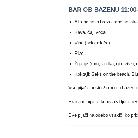
BAR OB BAZENU 11:00-
Alkoholne in brezalkoholne loka
Kava, čaj, voda
Vino (belo, rdeče)
Pivo
Žganje (rum, vodka, gin, viski, 
Koktajli: Seks on the beach, Blu
Vse pijače postrežemo ob bazenu o
Hrana in pijača, ki nista vključeni v
Dve pijači na osebo vsakič, ko prid