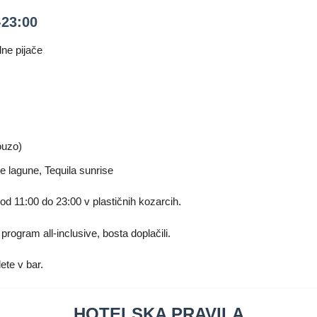
23:00
lne pijače
ouzo)
e lagune, Tequila sunrise
d 11:00 do 23:00 v plastičnih kozarcih.
 program all-inclusive, bosta doplačili.
ete v bar.
HOTELSKA PRAVILA