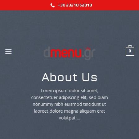
Skip
+30 23210 52010
to
content
0
About Us
Lorem ipsum dolor sit amet,
consectetuer adipiscing elit, sed diam
nonummy nibh euismod tincidunt ut
laoreet dolore magna aliquam erat
volutpat….