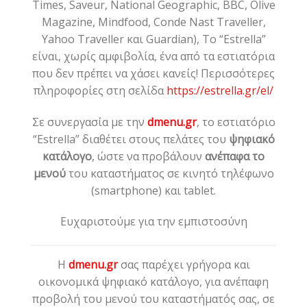
Times, Saveur, National Geographic, BBC, Olive
Magazine, Mindfood, Conde Nast Traveller,
Yahoo Traveller και Guardian), Το “Estrella”
είναι, χωρίς αμφιβολία, ένα από τα εστιατόρια
που δεν πρέπει να χάσει κανείς! Περισσότερες
πληροφορίες στη σελίδα
https://estrella.gr/el/
Σε συνεργασία με την
dmenu.gr
, το εστιατόριο
“Estrella” διαθέτει στους πελάτες του
ψηφιακό
κατάλογο
, ώστε να προβάλουν
ανέπαφα το
μενού
του καταστήματος σε κινητό τηλέφωνο
(smartphone) και tablet.
Ευχαριστούμε για την εμπιστοσύνη
Η
dmenu.gr
σας παρέχει γρήγορα και
οικονομικά ψηφιακό κατάλογο, για ανέπαφη
προβολή του μενού του καταστήματός σας, σε